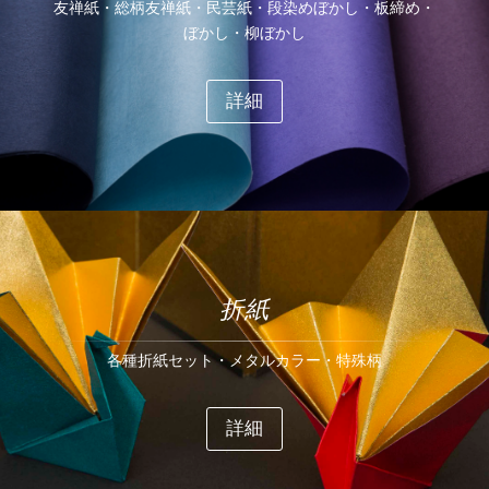
友禅紙・総柄友禅紙・民芸紙・段染めぼかし・板締め・
ぼかし・柳ぼかし
詳細
折紙
各種折紙セット・メタルカラー・特殊柄
詳細