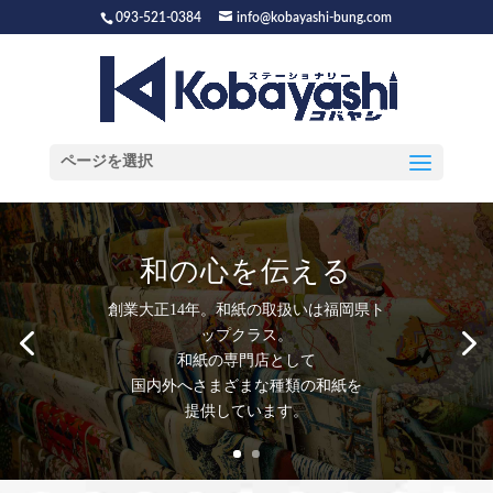
093-521-0384
info@kobayashi-bung.com
ページを選択
和の心を伝える
創業大正14年。和紙の取扱いは福岡県ト
ップクラス。
和紙の専門店として
国内外へさまざまな種類の和紙を
提供しています。