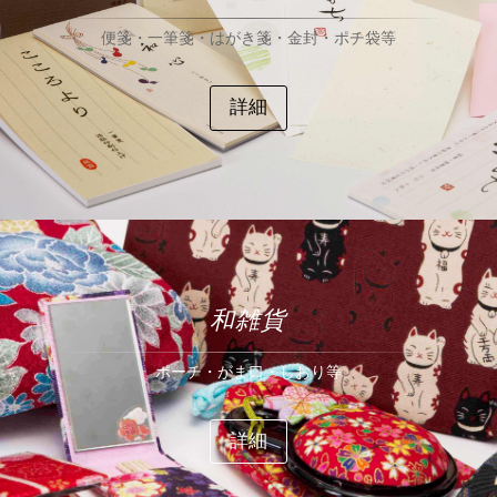
便箋・一筆箋・はがき箋・金封・ポチ袋等
詳細
和雑貨
ポーチ・がま口・しおり等
詳細