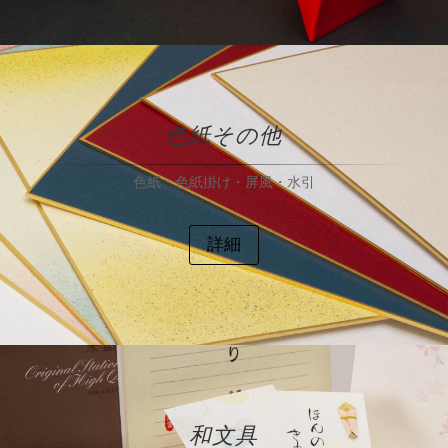
色紙その他
色紙・色紙掛け・屏風・水引
詳細
和文具