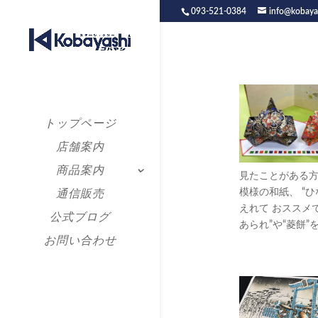
093-521-0384
info@kobaya
トップページ
店舗案内
商品案内
見たことがある方
模様の和紙、 “
通信販売
えれて おススメで
公式ブログ
あられ”や“菱餅”
お問い合わせ