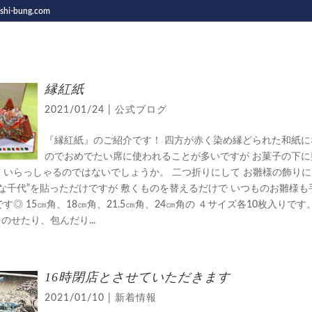
shi-bung.com
縁紅紙
2021/01/24
|
公式ブログ
『縁紅紙』のご紹介です！ 四方が赤く染め縁どられた和紙に
のでおめでたい席に使われることが多いですが お菓子の下に
 いらっしゃるのではないでしょうか。 二つ折りにして お雛様の飾り
ひな千代”を貼っただけですが 敷くものを替えるだけで いつものお雛様
す◎ 15㎝角、18㎝角、21.5㎝角、24㎝角の ４サイズ各10枚入りです。
をのせたり、包んだり...
16時閉店とさせていただきます
2021/01/10
|
新着情報